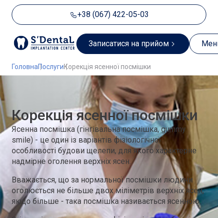
+38 (067) 422-05-03
Записатися на прийом
Ме
Головна
Послуги
Корекція ясенної посмішки
Корекція ясенної посмішки
Ясенна посмішка (гінгівальна посмішка, gummy
smile) - це один із варіантів фізіологічної
особливості будови щелепи, для якого характерне
надмірне оголення верхніх ясен.
Вважається, що за нормальної посмішки людини
оголюється не більше двох міліметрів верхніх ясен,
якщо більше - така посмішка називається ясенною.