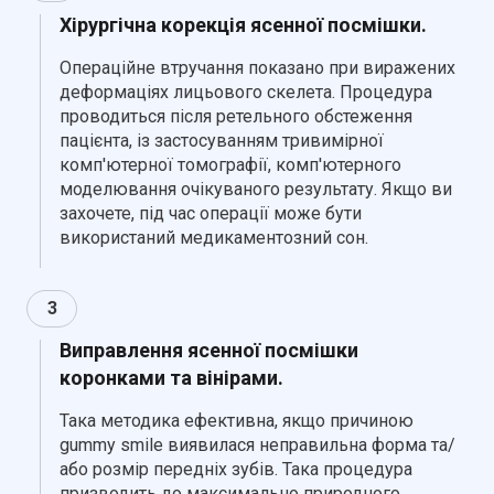
Хірургічна корекція ясенної посмішки.
Операційне втручання показано при виражених
деформаціях лицьового скелета. Процедура
проводиться після ретельного обстеження
пацієнта, із застосуванням тривимірної
комп'ютерної томографії, комп'ютерного
моделювання очікуваного результату. Якщо ви
захочете, під час операції може бути
використаний медикаментозний сон.
3
Виправлення ясенної посмішки
коронками та вінірами.
Така методика ефективна, якщо причиною
gummy smile виявилася неправильна форма та/
або розмір передніх зубів. Така процедура
призводить до максимально природного,