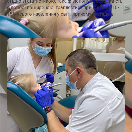
Згідно зі статистикою, така фізіологічна особливість
є доволі поширеною, трапляється приблизно в 10-
15% усього населення у світі, причому частіше в
жінок.