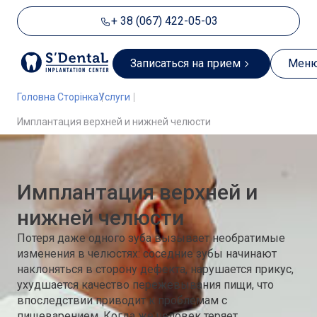
+ 38 (067) 422-05-03
Записаться на прием
Мен
Головна Сторінка
Услуги
Имплантация верхней и нижней челюсти
Имплантация верхней и
нижней челюсти
Потеря даже одного зуба вызывает необратимые
изменения в челюстях: соседние зубы начинают
наклоняться в сторону дефекта, нарушается прикус,
ухудшается качество пережевывания пищи, что
впоследствии приводит к проблемам с
пищеварением. Когда же человек теряет